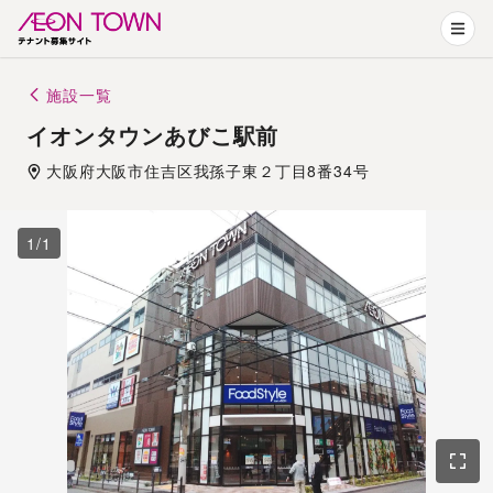
施設一覧
イオンタウンあびこ駅前
大阪府
大阪市住吉区
我孫子東２丁目8番34号
1
/
1