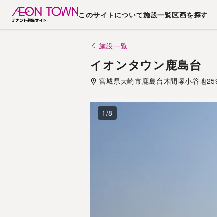
このサイトについて
施設一覧
区画を探す
施設一覧
イオンタウン鹿島台
宮城県
大崎市
鹿島台木間塚小谷地259
1
/
8