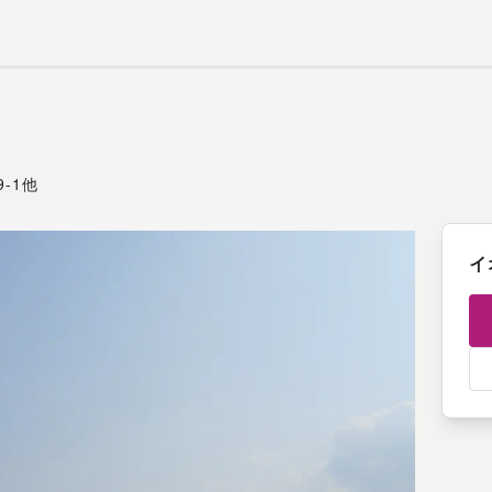
-1他
イ