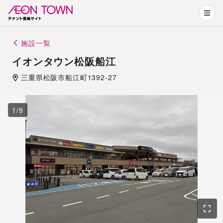
施設一覧
イオンタウン松阪船江
三重県
松阪市
船江町1392-27
1
/
9