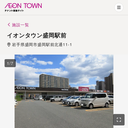
施設一覧
イオンタウン盛岡駅前
岩手県
盛岡市
盛岡駅前北通11-1
1
/
7