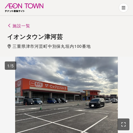
施設一覧
イオンタウン津河芸
三重県
津市
河芸町中別保丸垣内100番地
1
/
5