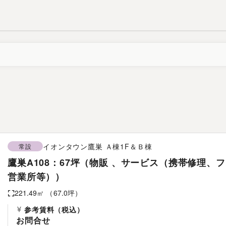
イオンタウン鷹巣
Ａ棟1F＆Ｂ棟
常設
鷹巣A108：67坪（物販 、サービス（携帯修理
営業所等））
221.49
㎡ （
67.0
坪）
参考賃料
（税込）
お問合せ