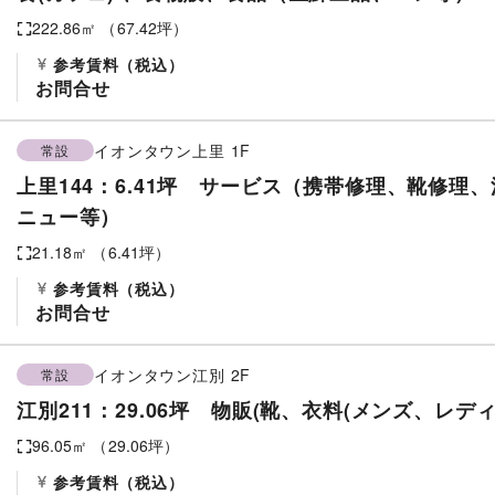
222.86
㎡ （
67.42
坪）
参考賃料
（税込）
お問合せ
イオンタウン上里
1F
常設
上里144：6.41坪 サービス（携帯修理、靴修理
ニュー等）
21.18
㎡ （
6.41
坪）
参考賃料
（税込）
お問合せ
イオンタウン江別
2F
常設
江別211：29.06坪 物販(靴、衣料(メンズ、レ
96.05
㎡ （
29.06
坪）
参考賃料
（税込）