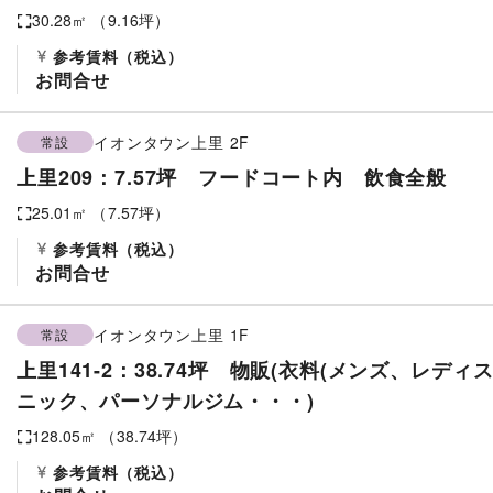
30.28
㎡ （
9.16
坪）
参考賃料
（税込）
お問合せ
イオンタウン上里
2F
常設
上里209：7.57坪 フードコート内 飲食全般
25.01
㎡ （
7.57
坪）
参考賃料
（税込）
お問合せ
イオンタウン上里
1F
常設
上里141-2：38.74坪 物販(衣料(メンズ、レデ
ニック、パーソナルジム・・・)
128.05
㎡ （
38.74
坪）
参考賃料
（税込）