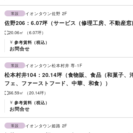
イオンタウン佐野
2F
常設
佐野206：6.07坪（サービス（修理工房、不動産
20.06
㎡ （
6.07
坪）
参考賃料
（税込）
お問合せ
イオンタウン松本村井
専-1F
常設
松本村井104：20.14坪（食物販、食品（和菓子
フェ、ファーストフード、中華、和食））
66.59
㎡ （
20.14
坪）
参考賃料
（税込）
お問合せ
イオンタウン姫路
2F
常設