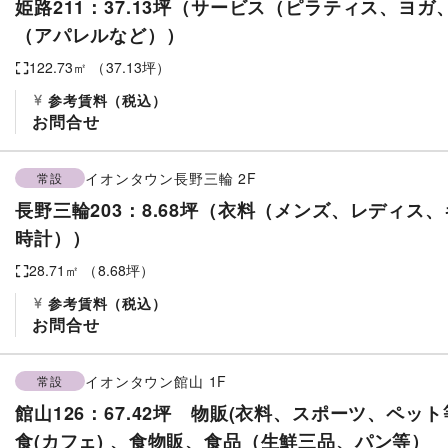
姫路211：37.13坪（サービス（ピラティス、ヨ
（アパレルなど））
122.73
㎡ （
37.13
坪）
参考賃料
（税込）
お問合せ
イオンタウン長野三輪
2F
常設
長野三輪203：8.68坪（衣料（メンズ、レディス
時計））
28.71
㎡ （
8.68
坪）
参考賃料
（税込）
お問合せ
イオンタウン館山
1F
常設
館山126：67.42坪 物販(衣料、スポーツ、ペット
食(カフェ) 、食物販、食品（生鮮三品、パン等）