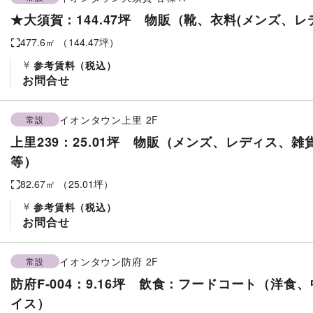
★大須賀：144.47坪 物販（靴、衣料(メンズ、レ
477.6
㎡ （
144.47
坪）
参考賃料
（税込）
お問合せ
イオンタウン上里
2F
常設
上里239：25.01坪 物販（メンズ、レディス、
等）
82.67
㎡ （
25.01
坪）
参考賃料
（税込）
お問合せ
イオンタウン防府
2F
常設
防府F-004：9.16坪 飲食：フードコート（洋
イス）