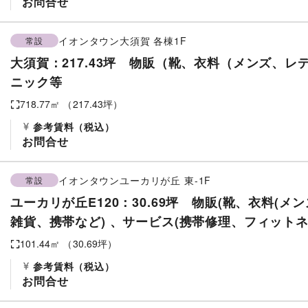
お問合せ
イオンタウン大須賀
各棟1F
常設
大須賀：217.43坪 物販（靴、衣料（メンズ、レ
ニック等
718.77
㎡ （
217.43
坪）
参考賃料
（税込）
お問合せ
イオンタウンユーカリが丘
東-1F
常設
ユーカリが丘E120：30.69坪 物販(靴、衣料(
雑貨、携帯など) 、サービス(携帯修理、フィット
101.44
㎡ （
30.69
坪）
参考賃料
（税込）
お問合せ