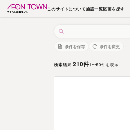
このサイトについて
施設一覧
区画を探す
条件を保存
条件を変更
210
件
検索結果
1
〜
50
件を表示