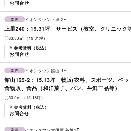
お問合せ
イオンタウン上里
2F
常設
上里240：19.31坪 サービス（教室、クリニック
63.83
㎡ （
19.31
坪）
参考賃料
（税込）
お問合せ
イオンタウン館山
1F
常設
館山129-2：15.13坪 物販(衣料、スポーツ、ペッ
食物販、食品（和洋菓子、パン、生鮮三品等）
50.0
㎡ （
15.13
坪）
参考賃料
（税込）
お問合せ
イオンタウン大須賀
各棟1F
常設