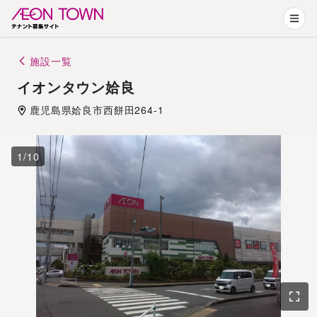
施設一覧
イオンタウン姶良
鹿児島県
姶良市
西餅田264-1
1
/
10