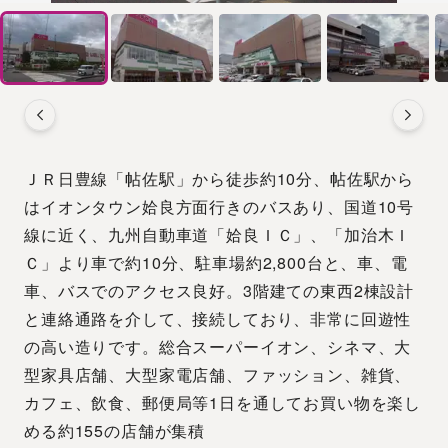
ＪＲ日豊線「帖佐駅」から徒歩約10分、帖佐駅から
はイオンタウン姶良方面行きのバスあり、国道10号
線に近く、九州自動車道「姶良ＩＣ」、「加治木Ｉ
Ｃ」より車で約10分、駐車場約2,800台と、車、電
車、バスでのアクセス良好。3階建ての東西2棟設計
と連絡通路を介して、接続しており、非常に回遊性
の高い造りです。総合スーパーイオン、シネマ、大
型家具店舗、大型家電店舗、ファッション、雑貨、
カフェ、飲食、郵便局等1日を通してお買い物を楽し
める約155の店舗が集積