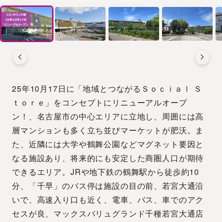
25年10月17日に「地域とつながるＳｏｃｉａｌ Ｓ
ｔｏｒｅ」をコンセプトにリニューアルオープ
ン！、名古屋市の中心エリアに立地し、周囲には高
層マンションも多く立ち並びマーケットが肥沃。ま
た、近隣には大学や鶴舞公園などマグネット要因と
なる施設あり、将来的にも安定した商圏人口が期待
できるエリア。JRや地下鉄の鶴舞駅から徒歩約10
分、「千早」のバス停は施設の目の前、若宮大通沿
いで、高速入り口も近く、電車、バス、車でのアク
セスが良、マックスバリュグランド千種若宮大通店