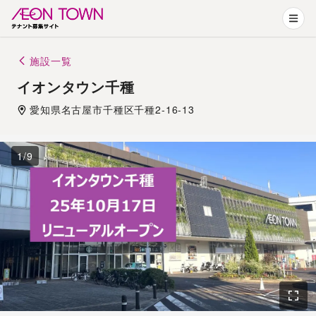
施設一覧
イオンタウン千種
愛知県
名古屋市
千種区千種2-16-13
1
/
9