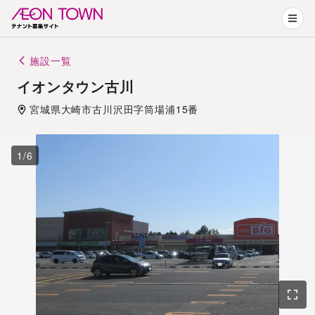
施設一覧
イオンタウン古川
宮城県
大崎市
古川沢田字筒場浦15番
1
/
6