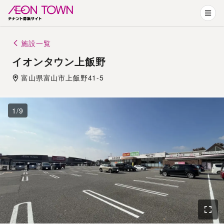
施設一覧
イオンタウン上飯野
富山県
富山市
上飯野41-5
1
/
9