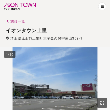
施設一覧
イオンタウン上里
埼玉県
児玉郡
上里町大字金久保字蓮山359-1
1
/
10