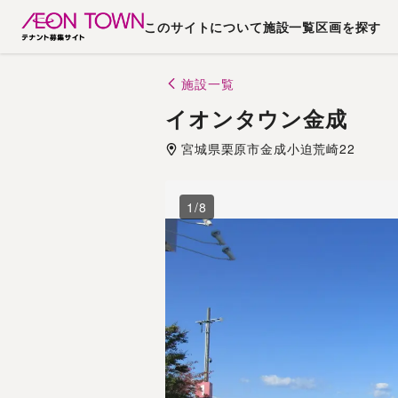
このサイトについて
施設一覧
区画を探す
施設一覧
イオンタウン金成
宮城県
栗原市
金成小迫荒崎22
1
/
8