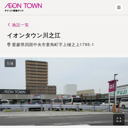
施設一覧
イオンタウン川之江
愛媛県
四国中央市
妻鳥町字上樋之上1795-1
1
/
4