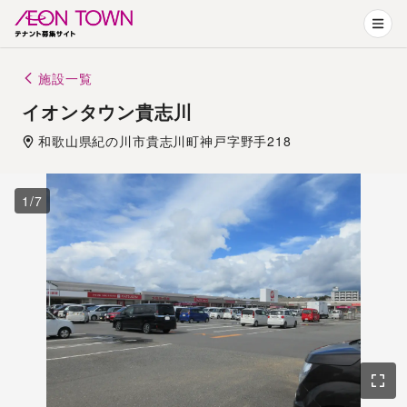
施設一覧
イオンタウン貴志川
和歌山県
紀の川市
貴志川町神戸字野手218
1
/
7