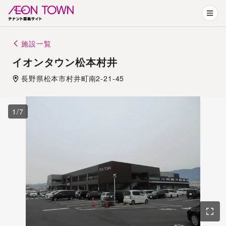
施設一覧
イオンタウン松本村井
長野県
松本市
村井町南2-21-45
1
/
7