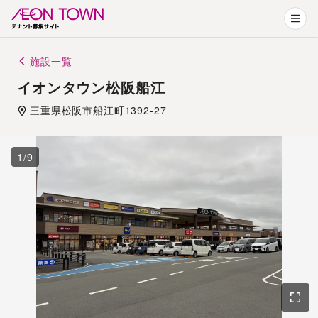
施設一覧
イオンタウン松阪船江
三重県
松阪市
船江町1392-27
1
/
9