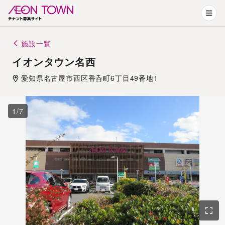
施設一覧
イオンタウン名西
愛知県
名古屋市
西区香呑町6丁目49番地1
1
/
7