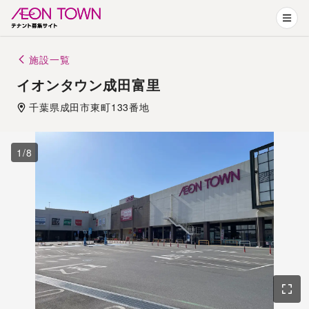
施設一覧
イオンタウン成田富里
千葉県
成田市
東町133番地
1
/
8