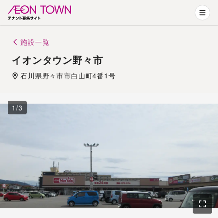
施設一覧
イオンタウン野々市
石川県
野々市市
白山町4番1号
1
/
3