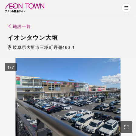
施設一覧
イオンタウン大垣
岐阜県
大垣市
三塚町丹瀬463-1
1
/
7