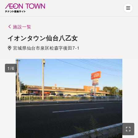
施設一覧
イオンタウン仙台八乙女
宮城県
仙台市
泉区松森字後田7-1
1
/
6