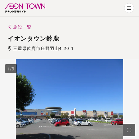
施設一覧
イオンタウン鈴鹿
三重県
鈴鹿市
庄野羽山4-20-1
1
/
9