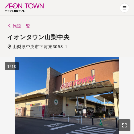
施設一覧
イオンタウン山梨中央
山梨県
中央市
下河東3053-1
1
/
10