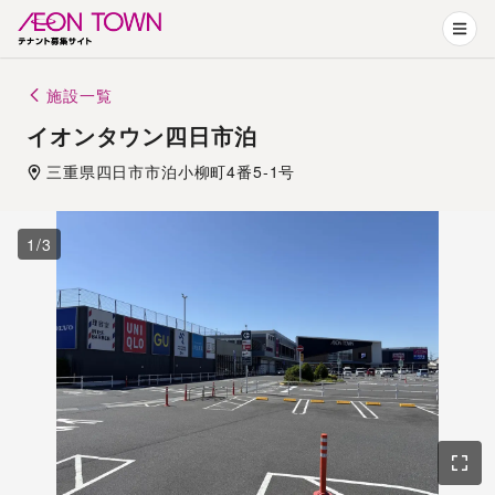
施設一覧
イオンタウン四日市泊
三重県
四日市市
泊小柳町4番5-1号
1
/
3