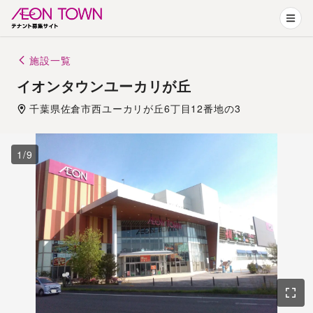
施設一覧
イオンタウンユーカリが丘
千葉県
佐倉市
西ユーカリが丘6丁目12番地の3
1
/
9