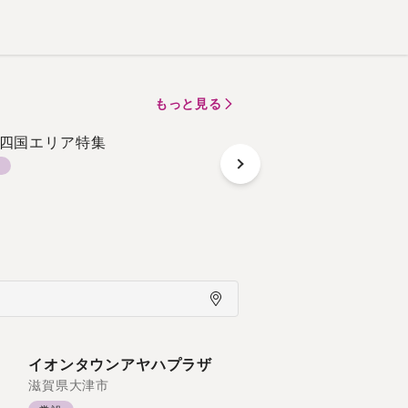
もっと見る
四国エリア特集
＜施設内に映える＞ク
0坪以上区画
常設
イオンタウンアヤハプラザ
滋賀県
大津市