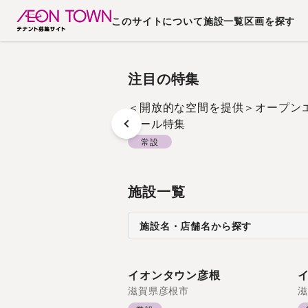
このサイトについて
施設一覧
区画を探す
注目の特集
＜開放的な空間を提供＞オープン
モール特集
常設
施設一覧
施設名・店舗名から探す
イオンタウン彦根
滋賀県
彦根市
滋