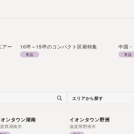
エアー
10坪～15坪のコンパクト区画特集
中国・
常設
常設
エリアから探す
イオンタウン湖南
イオンタウン野洲
賀県
湖南市
滋賀県
野洲市