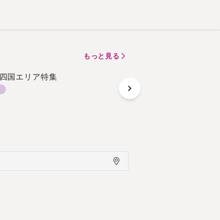
もっと見る
四国エリア特集
＜施設内に映える＞ク
0坪以上区画
常設