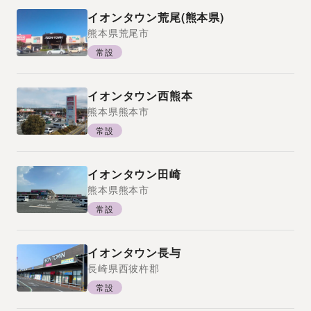
イオンタウン荒尾(熊本県)
熊本県
荒尾市
常設
イオンタウン西熊本
熊本県
熊本市
常設
イオンタウン田崎
熊本県
熊本市
常設
イオンタウン長与
長崎県
西彼杵郡
常設