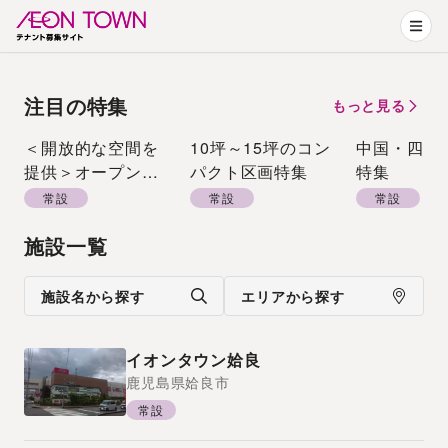
注目の特集
もっと見る
＜開放的な空間を
10坪～15坪のコン
中国・四国
提供＞オープンエ
パクト区画特集
特集
アーモール特集
常設
常設
常設
施設一覧
施設名から探す
エリアから探す
イオンタウン姶良
鹿児島県
姶良市
常設