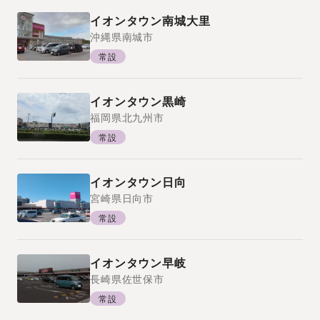
イオンタウン南城大里
沖縄県
南城市
常設
イオンタウン黒崎
福岡県
北九州市
常設
イオンタウン日向
宮崎県
日向市
常設
イオンタウン早岐
長崎県
佐世保市
常設