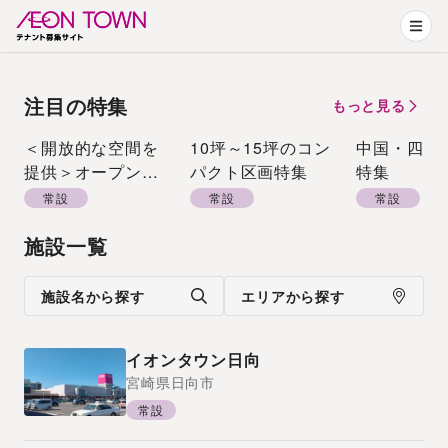
注目の特集
もっと見る
＜開放的な空間を
10坪～15坪のコン
中国・四国
提供＞オープンエ
パクト区画特集
特集
アーモール特集
常設
常設
常設
施設一覧
施設名から探す
エリアから探す
イオンタウン日向
宮崎県
日向市
常設