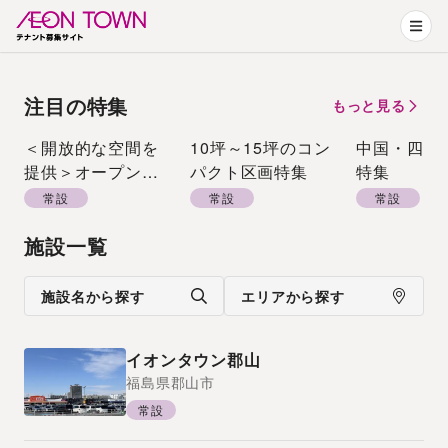
注目の特集
もっと見る
＜開放的な空間を
10坪～15坪のコン
中国・四国
提供＞オープンエ
パクト区画特集
特集
アーモール特集
常設
常設
常設
施設一覧
施設名から探す
エリアから探す
イオンタウン郡山
福島県
郡山市
常設