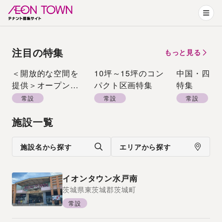
注目の特集
もっと見る
＜開放的な空間を
10坪～15坪のコン
中国・四国
提供＞オープンエ
パクト区画特集
特集
アーモール特集
常設
常設
常設
施設一覧
施設名から探す
エリアから探す
イオンタウン水戸南
茨城県
東茨城郡茨城町
常設