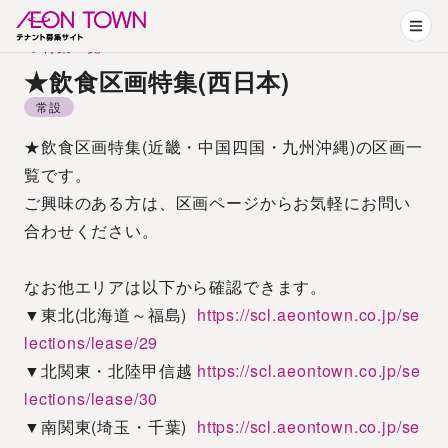
特集一覧
★飲食区画特集(西日本)
常設
★飲食区画特集(近畿・中国四国・九州沖縄)の区画一
覧です。
ご興味のある方は、区画ページからお気軽にお問い
合わせください。
なお他エリアは以下から確認できます。
▼東北(北海道～福島)  
https://scl.aeontown.co.jp/se
lections/lease/29
▼北関東・北陸甲信越 
https://scl.aeontown.co.jp/se
lections/lease/30
▼南関東(埼玉・千葉)  
https://scl.aeontown.co.jp/se