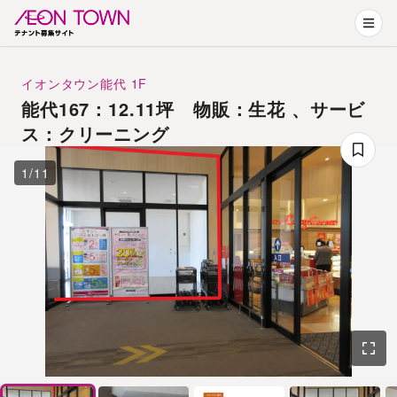
イオンタウン能代
1F
能代167：12.11坪 物販：生花 、サービ
ス：クリーニング
1
/
11