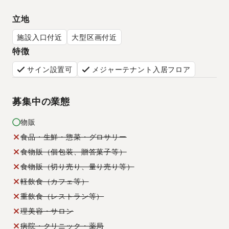
立地
施設入口付近
大型区画付近
特徴
サイン設置可
メジャーテナント入居フロア
募集中の業態
物販
食品・生鮮・惣菜・グロサリー
食物販（個包装、贈答菓子等）
食物販（切り売り、量り売り等）
軽飲食（カフェ等）
重飲食（レストラン等）
理美容・サロン
病院・クリニック・薬局