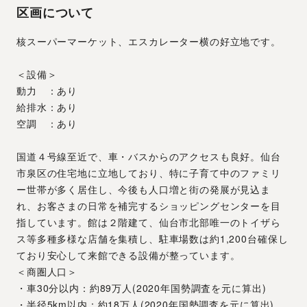
区画について
核スーパーマーケット、エスカレーター横の好立地です。
＜設備＞
動力　：あり
給排水：あり
空調　：あり
国道４号線至近で、車・バスからのアクセスも良好。仙台
市泉区の住宅地に立地しており、特に子育て中のファミリ
ー世帯が多く居住し、今後も人口増と街の発展が見込ま
れ、お客さまの日常を補完するショッピングセンターを目
指しています。館は２階建て、仙台市北部唯一のトイザら
ス等多種多様な店舗を集積し、駐車場数は約1,200台確保し
ており安心して来館できる設備が整っています。 
＜商圏人口＞
・車30分以内：約89万人(2020年国勢調査を元に算出)
・半径5km以内：約18万人(2020年国勢調査を元に算出)