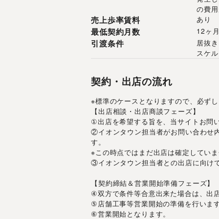
の費用
売上歩率賃料
あり
最低契約月数
12ヶ
引渡条件
居抜き
スケル
契約・出店の流れ
※標準のケースとなりますので、必ず
【出店相談・出店商談フェーズ】
①出店を希望する旨を、当サイトお問
②イオンタウン担当者がお問い合わせ
す。
※この時点ではまだ出店は確定していま
③イオンタウン担当者との出店に向け
【契約締結＆営業開始準備フェーズ】
④双方で条件等合意出来た場合は、出
⑤店舗工事等営業開始の準備を行いま
⑥営業開始となります。