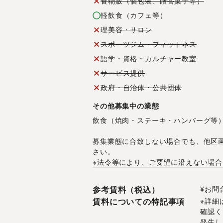
食物販（個包装、贈答菓子等）
軽飲食（カフェ等）
理美容・サロン
スポーツジム・フィットネス
語学・資格・カルチャー教室
サービス提供
政府・自治体・公共団体
その他募集中の業態
飲食（焼肉・ステーキ・ハンバーグ等
募集業態に合致しない場合でも、他区
さい。
※法令等により、ご要望に沿えない場
参考賃料（税込）
¥お問
賃料についての特記事項
※詳細
確認く
発生し