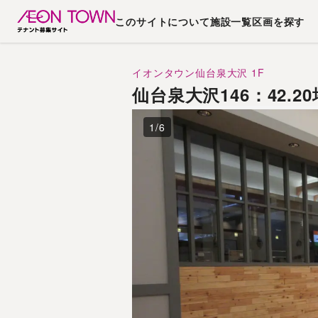
このサイトについて
施設一覧
区画を探す
イオンタウン仙台泉大沢
1F
仙台泉大沢146：42
1
/
6