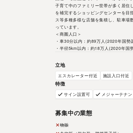
子育て中のファミリー世帯が多く居住
を補完するショッピングセンターを目
ス等多種多様な店舗を集積し、駐車場数
っています。 
＜商圏人口＞
・車30分以内：約89万人(2020年国
・半径5km以内：約18万人(2020年
立地
エスカレーター付近
施設入口付近
特徴
サイン設置可
メジャーテナン
募集中の業態
物販