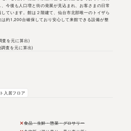
し、今後も人口増と街の発展が見込まれ、お客さまの日常
指しています。館は２階建て、仙台市北部唯一のトイザら
は約1,200台確保しており安心して来館できる設備が整
勢調査を元に算出)
国勢調査を元に算出)
ト入居フロア
食品・生鮮・惣菜・グロサリー