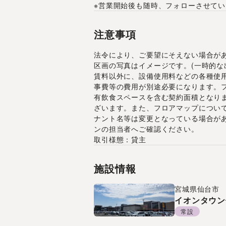
※営業開始後も随時、フォローさせて
注意事項
法令により、ご要望にそえない場合が
区画の写真はイメージです。(一時的な
賃料以外に、設備使用料などの各種使
事費等の費用が別途必要になります。
有飲食スペースを含む契約面積となり
ざいます。また、フロアマップについ
ナント名等は変更となっている場合が
ンの担当者へご確認ください。
取引様態：貸主
施設情報
宮城県
仙台市
イオンタウン
常設