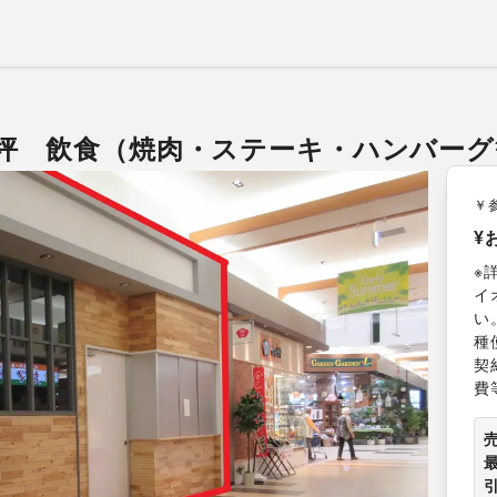
.20坪 飲食（焼肉・ステーキ・ハンバー
￥
¥
※
イ
い
種
契
費