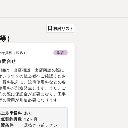
検討リスト
グ等）
参考賃料（税込）
常設
お問合せ
詳細は、出店相談・出店商談の際に
オンタウンの担当者へご確認くださ
。賃料以外に、設備使用料などの各
使用料が別途発生します。また、ご
約の際に保証金が必要になり、工事
等の費用が別途必要になります。
売上歩率賃料
あり
最低契約月数
12ヶ月
引渡条件
居抜き
（
前テナン