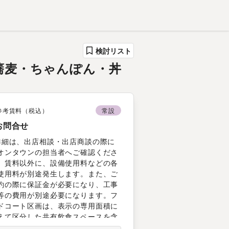
検討リスト
・蕎麦・ちゃんぽん・丼
参考賃料（税込）
常設
お問合せ
詳細は、出店相談・出店商談の際に
オンタウンの担当者へご確認くださ
。賃料以外に、設備使用料などの各
使用料が別途発生します。また、ご
約の際に保証金が必要になり、工事
等の費用が別途必要になります。フ
ドコート区画は、表示の専用面積に
えて区分した共有飲食スペースを含
契約面積となります。