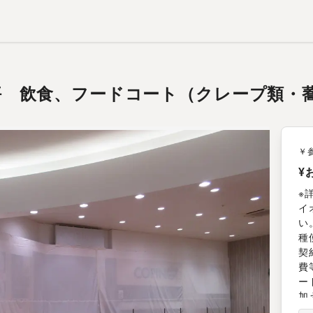
60坪 飲食、フードコート（クレープ類
￥
¥
※
イ
い
種
契
費
ー
加
む