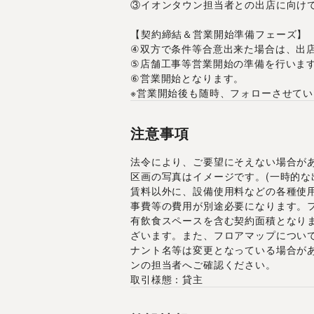
③イオンタウン担当者との出店に向け
【契約締結＆営業開始準備フェーズ】
④双方で条件等合意出来た場合は、出
⑤店舗工事等営業開始の準備を行いま
⑥営業開始となります。
※営業開始後も随時、フォローさせて
注意事項
法令により、ご要望にそえない場合が
区画の写真はイメージです。(一時的な
賃料以外に、設備使用料などの各種使
事費等の費用が別途必要になります。
有飲食スペースを含む契約面積となり
ざいます。また、フロアマップについ
ナント名等は変更となっている場合が
ンの担当者へご確認ください。
取引様態：貸主