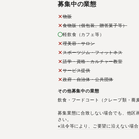
募集中の業態
物販
食物販（個包装、贈答菓子等）
軽飲食（カフェ等）
理美容・サロン
スポーツジム・フィットネス
語学・資格・カルチャー教室
サービス提供
政府・自治体・公共団体
その他募集中の業態
飲食・フードコート（クレープ類・蕎
募集業態に合致しない場合でも、他区
さい。
※法令等により、ご要望に沿えない場