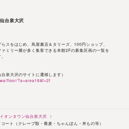
仙台泉大沢
らスをはじめ、蔦屋書店＆タリーズ、100円ショップ、
ファミリー層が多く集客できる本館2Fの募集区画の一覧を
す。
仙台泉大沢のサイトに遷移します）
awa/floor/?a=area18&f=2f
イオンタウン仙台泉大沢
フードコート（クレープ類・蕎麦・ちゃんぽん・丼もの等）