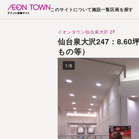
このサイトについて
施設一覧
区画を探す
イオンタウン仙台泉大沢
2F
仙台泉大沢247：8.
もの等）
1
/
8