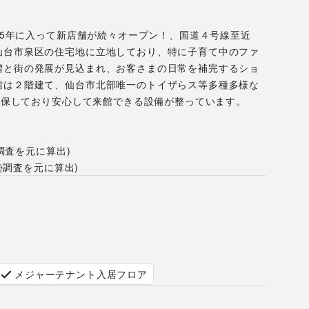
、25年に入って新店舗が続々オープン！、国道４号線至近
仙台市泉区の住宅地に立地しており、特に子育て中のファ
増と街の発展が見込まれ、お客さまの日常を補完するショ
館は２階建て、仙台市北部唯一のトイザらス等多種多様な
台確保しており安心して来館できる設備が整っています。 
勢調査を元に算出)
国勢調査を元に算出)
メジャーテナント入居フロア