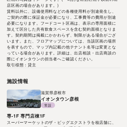
店区画の場合があります。)
賃料以外に、設備使用料などの各種使用料が別途発生し、
ご契約の際に保証金が必要になり、工事費等の費用が別途
必要になります。フードコート区画は、表示の専用面積に
加えて区分した共有飲食スペースを含む契約面積となりま
す。契約期間は掲載にかかわらず、制限がある場合がござ
います。また、フロアマップについては、当該区画の場所
を表すもので、マップ内記載の他テナント名等は変更とな
っている場合があります。詳細は、出店相談・出店商談の
際にイオンタウンの担当者へご確認ください。
取引様態：貸主
施設情報
滋賀県
彦根市
イオンタウン彦根
常設
専-1F
専門店棟1F
スーパーマーケットのザ・ビッグエクストラを核店舗に、