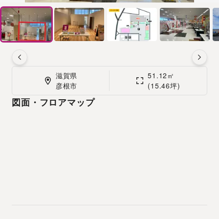
滋賀県

51.12㎡

彦根市
(15.46坪)
図面・フロアマップ