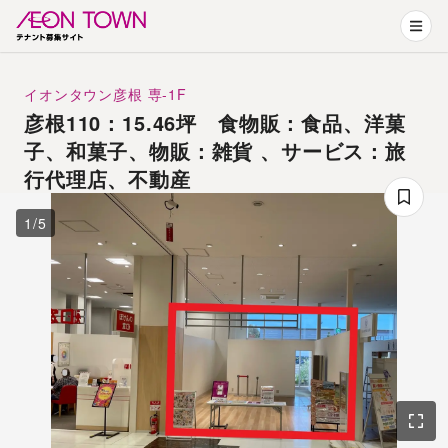
イオンタウン彦根
専-1F
彦根110：15.46坪 食物販：食品、洋菓
子、和菓子、物販：雑貨 、サービス：旅
行代理店、不動産
1
/
5