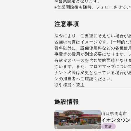
⑥営業開始となります。
※営業開始後も随時、フォローさせて
注意事項
法令により、ご要望にそえない場合が
区画の写真はイメージです。(一時的な
賃料以外に、設備使用料などの各種使
事費等の費用が別途必要になります。
有飲食スペースを含む契約面積となり
ざいます。また、フロアマップについ
ナント名等は変更となっている場合が
ンの担当者へご確認ください。
取引様態：貸主
施設情報
山口県
周南市
イオンタウン
常設