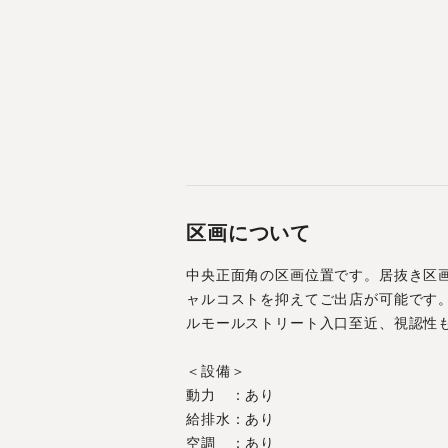
区画について
中央正面角の区画位置です。居抜き区
ャルコストを抑えてご出店が可能です
ルモールストリート入口至近、視認性
＜設備＞
動力　：あり
給排水：あり
空調　：あり