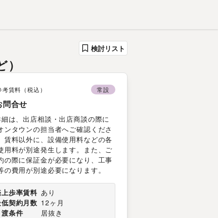
検討リスト
ど）
参考賃料（税込）
常設
お問合せ
詳細は、出店相談・出店商談の際に
オンタウンの担当者へご確認くださ
。賃料以外に、設備使用料などの各
使用料が別途発生します。また、ご
約の際に保証金が必要になり、工事
等の費用が別途必要になります。
売上歩率賃料
あり
最低契約月数
12ヶ月
引渡条件
居抜き