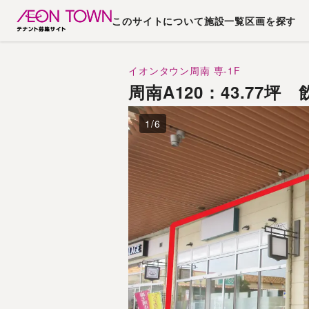
このサイトについて
施設一覧
区画を探す
イオンタウン周南
専-1F
周南A120：43.7
1
/
6