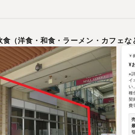
7坪 飲食（洋食・和食・ラーメン・カフェな
￥
¥
※
イ
い
種
契
費