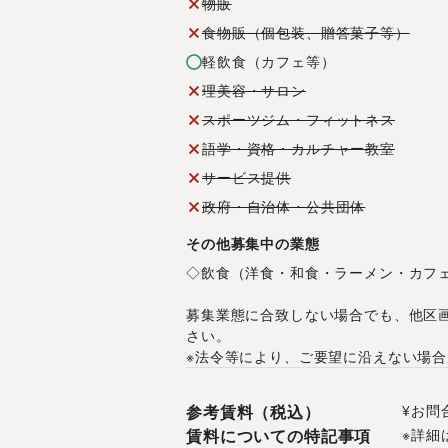
物販
食物販（個包装、贈答菓子等）
軽飲食（カフェ等）
理美容・サロン
スポーツジム・フィットネス
語学・資格・カルチャー教室
サービス提供
政府・自治体・公共団体
その他募集中の業態
◇飲食（洋食・和食・ラーメン・カフ
募集業態に合致しない場合でも、他区
さい。
※法令等により、ご要望に沿えない場
参考賃料（税込）
¥お問
賃料についての特記事項
※詳細