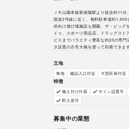
ＪＲ山陽本線新南陽駅より徒歩約11分
国道2号線に近く、無料駐車場約1,90
供向け遊び場施設も開園、ザ・ビッグを
ドゥ、スポーツ用品店、ドラッグスト
ビスまでバラエティ豊富な約23の専門
タ設置の古市大橋を渡って到着できま
立地
角地
施設入口付近
大型区画付近
特徴
備え付け什器
サイン設置可
即入居可
募集中の業態