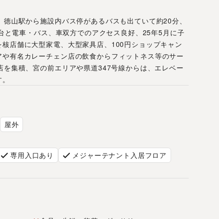
、徳山駅から施設内バス停があるバスも出ていて約20分、
0台と電車・バス、車双方でのアクセス良好、25年5月に子
核店舗に大型家電、大型家具店、100円ショップキャン
アや有名カレーチェン店の飲食からフィットネス等のサー
店を集積、宮の前エリアや県道347号線からは、エレベー
す。
屋外
専用入口あり
メジャーテナント入居フロア