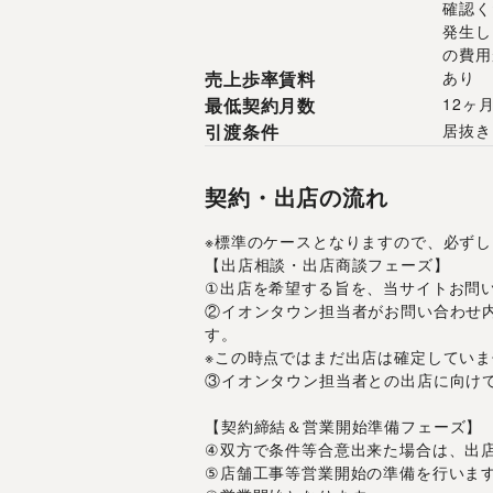
確認く
発生し
の費用
売上歩率賃料
あり
最低契約月数
12ヶ
引渡条件
居抜き
契約・出店の流れ
※標準のケースとなりますので、必ず
【出店相談・出店商談フェーズ】
①出店を希望する旨を、当サイトお問
②イオンタウン担当者がお問い合わせ
す。
※この時点ではまだ出店は確定していま
③イオンタウン担当者との出店に向け
【契約締結＆営業開始準備フェーズ】
④双方で条件等合意出来た場合は、出
⑤店舗工事等営業開始の準備を行いま