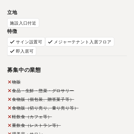
立地
施設入口付近
特徴
サイン設置可
メジャーテナント入居フロア
即入居可
募集中の業態
物販
食品・生鮮・惣菜・グロサリー
食物販（個包装、贈答菓子等）
食物販（切り売り、量り売り等）
軽飲食（カフェ等）
重飲食（レストラン等）
理美容・サロン