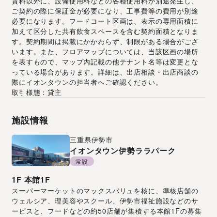
賃料以外に、設備使用料などの各種使用料が別途発生し、
ご契約の際に保証金が必要になり、工事費等の費用が別途
必要になります。フードコート区画は、表示の専用面積に
加えて区分した共有飲食スペースを含む契約面積となりま
す。契約期間は掲載にかかわらず、制限がある場合がござ
います。また、フロアマップについては、当該区画の場所
を表すもので、マップ内記載の他テナント名等は変更とな
っている場合があります。詳細は、出店相談・出店商談の
際にイオンタウンの担当者へご確認ください。
取引様態：貸主
施設情報
三重県
伊勢市
イオンタウン伊勢ララパーク
常設
1F
本館1F
スーパーマーケットのマックスバリュを核に、準核店舗の
ウェルシア、理美容やスクール、伊勢市福祉施設などのサ
ービスと、フードなどの約50店舗が集積する本館1Fの募集