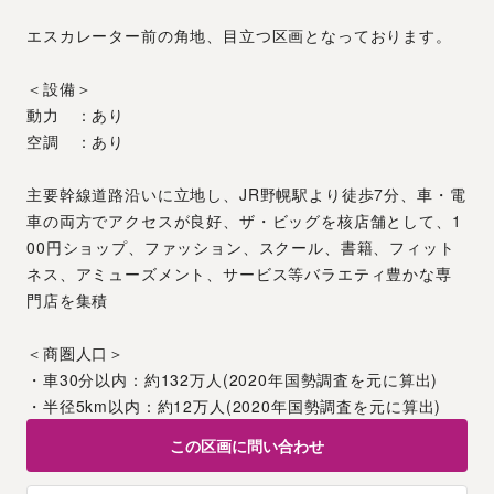
エスカレーター前の角地、目立つ区画となっております。
＜設備＞
動力　：あり
空調　：あり
主要幹線道路沿いに立地し、JR野幌駅より徒歩7分、車・電
車の両方でアクセスが良好、ザ・ビッグを核店舗として、1
00円ショップ、ファッション、スクール、書籍、フィット
ネス、アミューズメント、サービス等バラエティ豊かな専
門店を集積
＜商圏人口＞
・車30分以内：約132万人(2020年国勢調査を元に算出)
・半径5km以内：約12万人(2020年国勢調査を元に算出)
この区画に問い合わせ