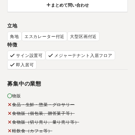
まとめて問い合わせ
立地
角地
エスカレーター付近
大型区画付近
特徴
サイン設置可
メジャーテナント入居フロア
即入居可
募集中の業態
物販
食品・生鮮・惣菜・グロサリー
食物販（個包装、贈答菓子等）
食物販（切り売り、量り売り等）
軽飲食（カフェ等）