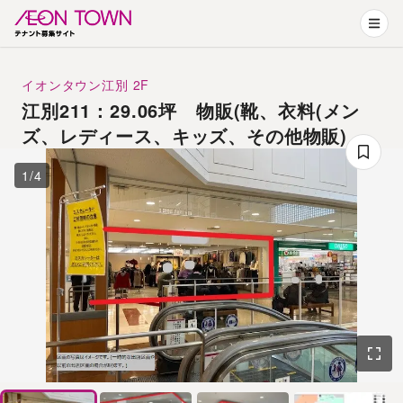
イオンタウン江別
2F
江別211：29.06坪 物販(靴、衣料(メン
ズ、レディース、キッズ、その他物販)
1
/
4