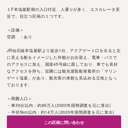
１F本塩釜駅側の入口付近、人通りが多く、エスカレータ至
近で、目立つ区画の１つです。
＜設備＞
空調　：あり
JR仙石線本塩釜駅より徒歩1分、アクアゲート口を出ると左
に見える船をイメージした外観がお出迎え、電車・バスで
のアクセスに加え、国道45号線に面しており、車でも良好
なアクセスを持ち、近隣には観光遊覧船発着所の「マリン
ゲート塩釜」があり、観光客の来館も見込める立地となっ
ております。
＜商圏人口＞
・車30分以内：約69万人(2020年国勢調査を元に算出)
・半径5km以内：約14万人(2020年国勢調査を元に算出)
この区画に問い合わせ