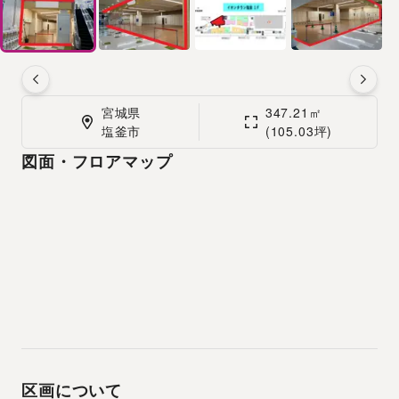
宮城県

347.21㎡

塩釜市
(105.03坪)
図面・フロアマップ
区画について