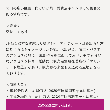
間口の広い区画、向かいが均一雑貨店キャンドゥで集客の
ある場所です。
＜設備＞
空調　：あり
JR仙石線本塩釜駅より徒歩1分、アクアゲート口を出ると左
に見える船をイメージした外観がお出迎え、電車・バスで
のアクセスに加え、国道45号線に面しており、車でも良好
なアクセスを持ち、近隣には観光遊覧船発着所の「マリン
ゲート塩釜」があり、観光客の来館も見込める立地となっ
ております。
＜商圏人口＞
・車30分以内：約69万人(2020年国勢調査を元に算出)
・半径5km以内：約14万人(2020年国勢調査を元に算出)
この区画に問い合わせ