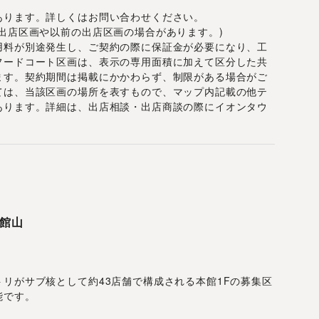
あります。詳しくはお問い合わせください。
出店区画や以前の出店区画の場合があります。)
用料が別途発生し、ご契約の際に保証金が必要になり、工
フードコート区画は、表示の専用面積に加えて区分した共
ます。契約期間は掲載にかかわらず、制限がある場合がご
ては、当該区画の場所を表すもので、マップ内記載の他テ
あります。詳細は、出店相談・出店商談の際にイオンタウ
館山
リがサブ核として約43店舗で構成される本館1Fの募集区
能です。