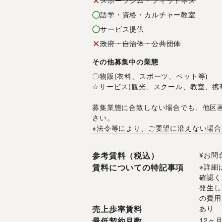
スポーツジム・フィットネス
語学・資格・カルチャー教室
サービス提供
政府・自治体・公共団体
その他募集中の業態
〇物販(衣料、スポーツ、ペット等) 
☆サービス(観光、スクール、教室、携
募集業態に合致しない場合でも、他区
さい。
※法令等により、ご要望に沿えない場
参考賃料（税込）
¥お問
賃料についての特記事項
※詳細
確認く
発生し
の費用
売上歩率賃料
あり
最低契約月数
12ヶ