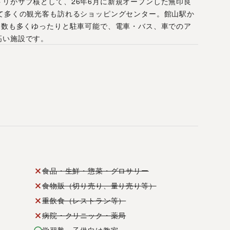
リがサブ核として、26年6月に新規オープンした無印良
して多くの観光客も訪れるショッピングセンター。館山駅か
台数も多くゆったりと駐車可能で、電車・バス、車でのア
高い施設です。
食品・生鮮・惣菜・グロサリー
食物販（切り売り、量り売り等）
重飲食（レストラン等）
病院・クリニック・薬局