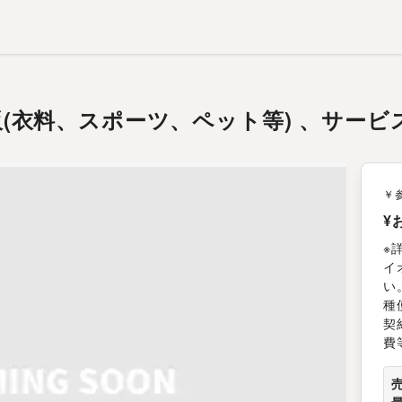
物販(衣料、スポーツ、ペット等) 、サー
￥
¥
※
イ
い
種
契
費