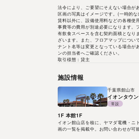
法令により、ご要望にそえない場合が
区画の写真はイメージです。(一時的な
賃料以外に、設備使用料などの各種使
事費等の費用が別途必要になります。
有飲食スペースを含む契約面積となり
ざいます。また、フロアマップについ
ナント名等は変更となっている場合が
ンの担当者へご確認ください。
取引様態：貸主
施設情報
千葉県
館山市
イオンタウン
常設
1F
本館1F
イオン館山店を核に、ヤマダ電機・ニト
画の一覧を掲載中。お問い合わせが可