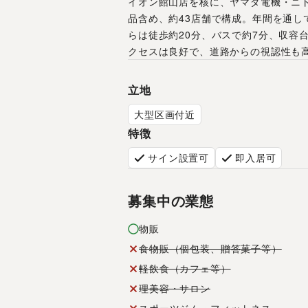
イオン館山店を核に、ヤマダ電機・ニト
品含め、約43店舗で構成。年間を通
らは徒歩約20分、バスで約7分、収容
クセスは良好で、道路からの視認性も
立地
大型区画付近
特徴
サイン設置可
即入居可
募集中の業態
物販
食物販（個包装、贈答菓子等）
軽飲食（カフェ等）
理美容・サロン