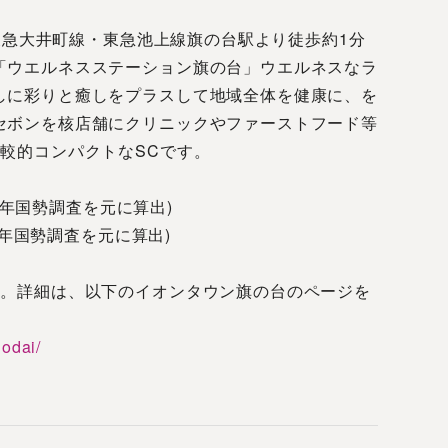
、東急大井町線・東急池上線旗の台駅より徒歩約1分
「ウエルネスステーション旗の台」ウエルネスなラ
しに彩りと癒しをプラスして地域全体を健康に、を
セボンを核店舗にクリニックやファーストフード等
較的コンパクトなSCです。
20年国勢調査を元に算出)
20年国勢調査を元に算出)
す。詳細は、以下のイオンタウン旗の台のページを
nodai/