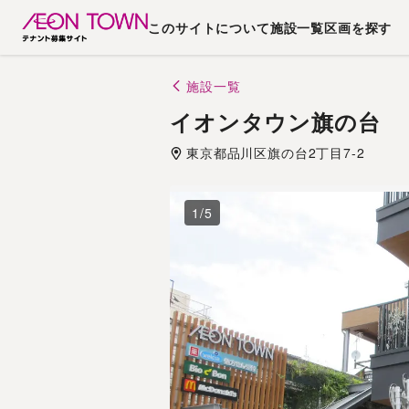
このサイトについて
施設一覧
区画を探す
施設一覧
イオンタウン旗の台
東京都
品川区
旗の台2丁目7-2
1
/
5