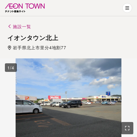
施設一覧
イオンタウン北上
岩手県
北上市
里分4地割77
1
/
4