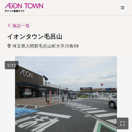
施設一覧
イオンタウン毛呂山
埼玉県
入間郡
毛呂山町大字川角58
1
/
10