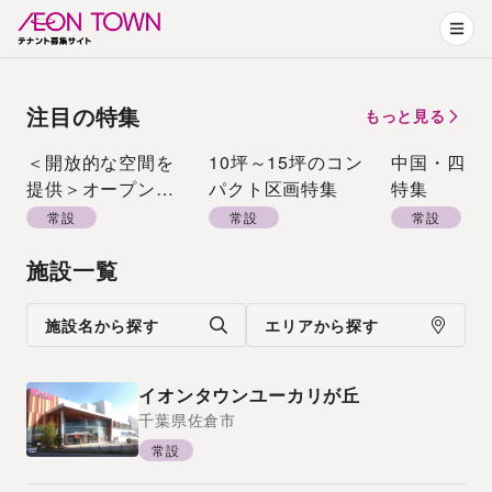
注目の特集
もっと見る
＜開放的な空間を
10坪～15坪のコン
中国・四国
提供＞オープンエ
パクト区画特集
特集
アーモール特集
常設
常設
常設
施設一覧
施設名から探す
エリアから探す
イオンタウンユーカリが丘
千葉県
佐倉市
常設