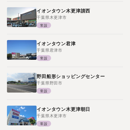
イオンタウン木更津請西
千葉県
木更津市
常設
イオンタウン君津
千葉県
君津市
常設
野田船形ショッピングセンター
千葉県
野田市
常設
イオンタウン木更津朝日
千葉県
木更津市
常設