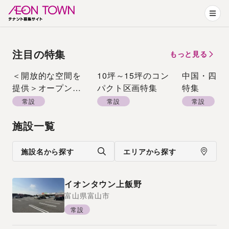
注目の特集
もっと見る
＜開放的な空間を
10坪～15坪のコン
中国・四国
提供＞オープンエ
パクト区画特集
特集
アーモール特集
常設
常設
常設
施設一覧
施設名から探す
エリアから探す
イオンタウン上飯野
富山県
富山市
常設