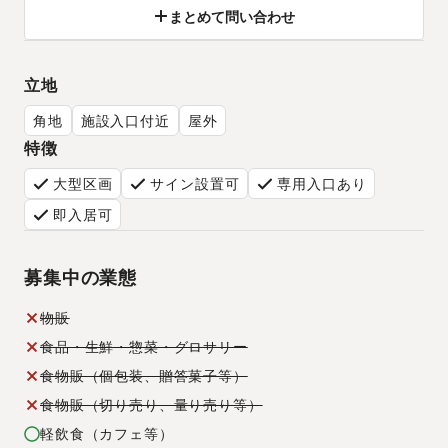
まとめて問い合わせ
立地
角地
施設入口付近
屋外
特徴
大型区画
サイン設置可
専用入口あり
即入居可
募集中の業態
物販
食品・生鮮・惣菜・グロサリー
食物販（個包装、贈答菓子等）
食物販（切り売り、量り売り等）
軽飲食（カフェ等）