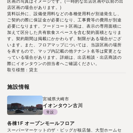
区画の写真はイメージです。(一時的な出店区画や以前の出
店区画の場合があります。)
賃料以外に、設備使用料などの各種使用料が別途発生し、
ご契約の際に保証金が必要になり、工事費等の費用が別途
必要になります。フードコート区画は、表示の専用面積に
加えて区分した共有飲食スペースを含む契約面積となりま
す。契約期間は掲載にかかわらず、制限がある場合がござ
います。また、フロアマップについては、当該区画の場所
を表すもので、マップ内記載の他テナント名等は変更とな
っている場合があります。詳細は、出店相談・出店商談の
際にイオンタウンの担当者へご確認ください。
取引様態：貸主
施設情報
宮城県
大崎市
イオンタウン古川
常設
各棟1F
オープンモールフロア
スーパーマーケットのザ・ビッグが核店舗、大型ホームセ