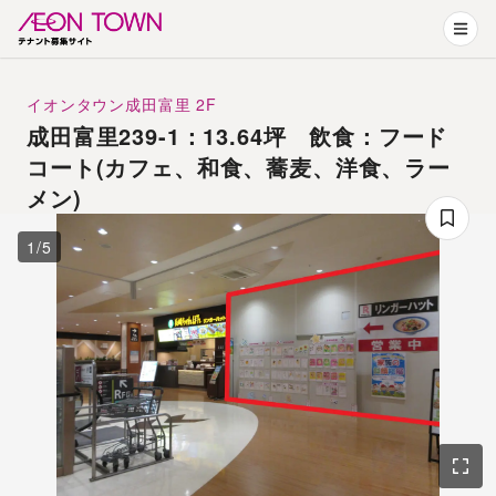
イオンタウン成田富里
2F
成田富里239-1：13.64坪 飲食：フード
コート(カフェ、和食、蕎麦、洋食、ラー
メン)
1
/
5