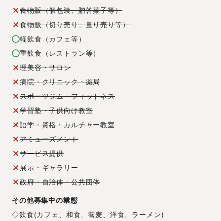
食物販（個包装、贈答菓子等）
食物販（切り売り、量り売り等）
軽飲食（カフェ等）
重飲食（レストラン等）
理美容・サロン
病院・クリニック・薬局
スポーツジム・フィットネス
学習塾・子供向け教室
語学・資格・カルチャー教室
アミューズメント
サービス提供
展示・ギャラリー
政府・自治体・公共団体
その他募集中の業態
◇飲食(カフェ、和食、蕎麦、洋食、ラーメン)